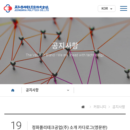
KOR
회사소개
인사말
연혁
조직도
오시는 길
공지사항
제품소개
고무롤
The Value of Brand ! We are ahead with technology.
라이닝
고무성형품
엔지니어링 서비스
기술현황
고무재질선정
FAQ
공지사항
주요실적
고무롤
라이닝
커뮤니티
공지사항
커뮤니티
공지사항
제품문의
19
인증서
정화폴리테크공업(주) 소개 카다로그(영문판)