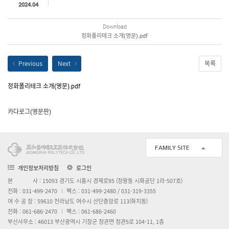
인증서
2024.04
Download
정화폴리테크 소개(영문).pdf
목록
정화폴리테크 소개(영문).pdf
카다로그(영문판)
FAMILY SITE
삼진플랜텍
개인정보처리방침
로그인
사 : 15093 경기도 시흥시 경제로95 (정왕동 시화공단 1라-507호)
본
전화 : 031-499-2470
팩스 : 031-499-2480 / 031-319-3355
여 수 공 장 : 59610 전라남도 여수시 산단중앙로 113(화치동)
전화 : 061-686-2470
팩스 : 061-686-2460
부산사무소 : 46013 부산광역시 기장군 정관면 정관5로 104-11, 1층