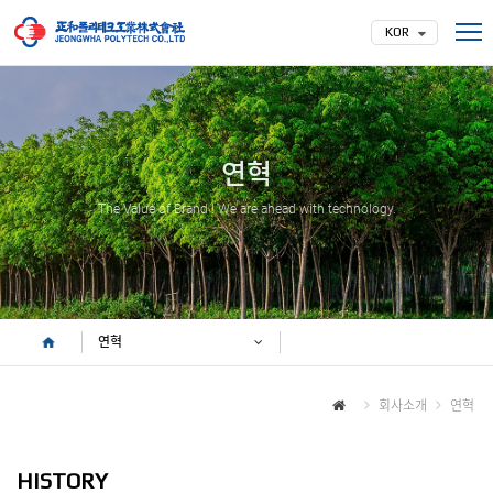
KOR
회사소개
인사말
연혁
조직도
오시는 길
연혁
제품소개
고무롤
The Value of Brand ! We are ahead with technology.
라이닝
고무성형품
엔지니어링 서비스
기술현황
고무재질선정
FAQ
연혁
주요실적
고무롤
라이닝
회사소개
연혁
커뮤니티
공지사항
제품문의
HISTORY
인증서